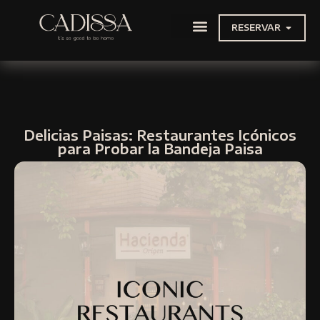
RESERVAR
NUESTRAS EXPERIENCIAS
VIAJES Y TRASLADOS
Delicias Paisas: Restaurantes Icónicos
para Probar la Bandeja Paisa