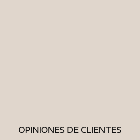
CANALES DE VENTA
4.9+
CALIFICACIÓN
4.9+
5.0+
4.7+
CALIFICACIÓN
CALIFICACIÓN
CALIFICACIÓN
OPINIONES DE CLIENTES